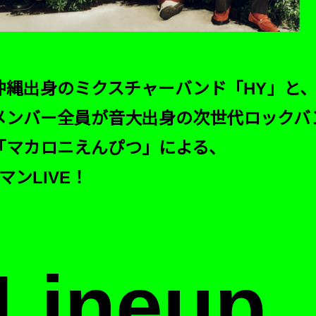
沖縄出⾝のミクスチャーバンド「HY」と
メンバー全員が⾳⼤出⾝の次世代ロックバ
「マカロニえんぴつ」による、
2マンLIVE！
Lineup